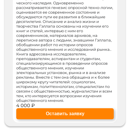
ческого наследия. Одновременно
рассматривается генезис опросной техно-логии,
оценивается ее современное состояние и
обсуждаются пути ее развития в ближайшие
десятилетия. Описание и анализ жизни и
творчества Гэллапа основаны на изучении его
книг и статей, интервью с ним его
современников, материалов архивов, на
лереписке автора с людьми, знавшими Гэллапа,
обобщении работ по истории опросов
общественного мнения и исследований рынка..
Книга адресована исследователям,
преподавателям, аспирантам и студентам,
специализирующимся в проведении опросов
общественного мнения, изучении
электоральных установок, рынка и в анализе
рекламы. Вместе с тем она обращена и к более
широкому кругу читателей: социологам,
историкам, политтехнологам, специалистам по
связям с общественностью, журналистам и всем
тем, кто интересуется вопросами изучения
общественного мнения.
4 000 ₽
Оставить заявку