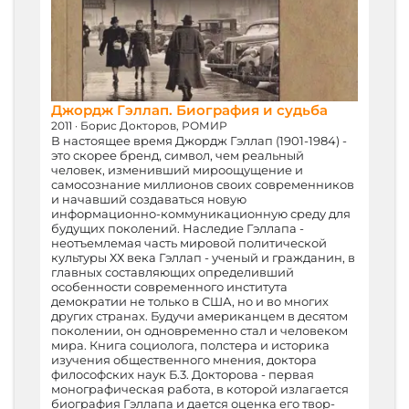
Джордж Гэллап. Биография и судьба
2011
·
Борис Докторов, РОМИР
В настоящее время Джордж Гэллап (1901-1984) -
это скорее бренд, символ, чем реальный
человек, изменивший мироощущение и
самосознание миллионов своих современников
и начавший создаваться новую
информационно-коммуникационную среду для
будущих поколений. Наследие Гэллапа -
неотъемлемая часть мировой политической
культуры ХХ века Гэллап - ученый и гражданин, в
главных составляющих определивший
особенности современного института
демократии не только в США, но и во многих
других странах. Будучи американцем в десятом
поколении, он одновременно стал и человеком
мира. Книга социолога, полстера и историка
изучения общественного мнения, доктора
философских наук Б.3. Докторова - первая
монографическая работа, в которой излагается
биография Гэллапа и дается оценка его твор-